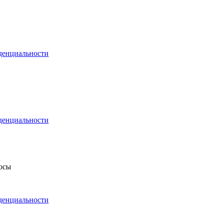
денциальности
денциальности
росы
денциальности