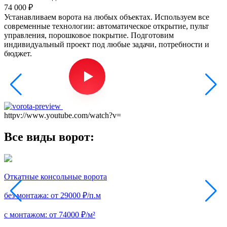
74 000
₽
Устанавливаем ворота на любых объектах. Используем все
современные технологии: автоматическое открытие, пульт
управления, порошковое покрытие. Подготовим
индивидуальный проект под любые задачи, потребности и
бюджет.
httpv://www.youtube.com/watch?v=
Все виды ворот:
Откатные консольные ворота
П
без монтажа:
от 29000 ₽/п.м
б
с монтажом:
от 74000 ₽/м²
с