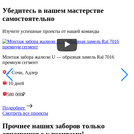
Убедитесь в нашем мастерстве
самостоятельно
Изучите успешные проекты от нашей команды
Монтаж забора жалюзи U — образная ламель Ral 7016
З
премиум сегмент
п
г. Сочи, Адлер
10 дней
580 000₽
Подробнее
Смотреть все проекты
Прочнее наших заборов только
отношения с клиентами!