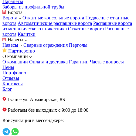
Парапеты
Заборы из профильной трубы
Ворота
Ворота
Откатные консольные ворота
Подвесные откатные
ворота
Автоматические распашные ворота
Распашные ворота
из металлического штакетника
Откатные ворота
Распашные
ворота
Калитки
Навесы
Навесы
Сварные ограждения
Перголы
Партнерство
О компании
О компании
Оплата и доставка
Гарантии
Частые вопросы
Цены
Портфолио
Отзывы
Контакты
Блог
Туапсе
ул. Армавирская, 8Б
Работаем без выходных с 9:00 до 18:00
Консультация в мессенджере: